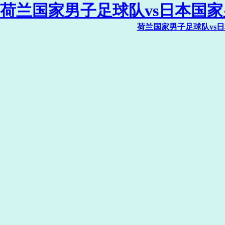
荷兰国家男子足球队vs日本国
荷兰国家男子足球队vs
404！页面被外
页面自动
跳转
|