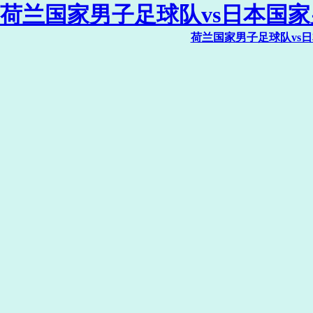
荷兰国家男子足球队vs日本国
荷兰国家男子足球队vs
404！页面被外
页面自动
跳转
|