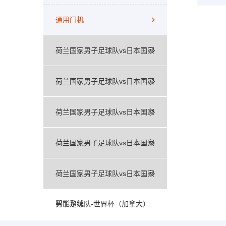
规范》、
桥式
通用门机
外有
主流
荷兰国家男子足球队vs日本国家
能减
厂房
的吊
男子足球队-世界杯（加拿大）:
荷兰国家男子足球队vs日本国家
台桥机
入生产
核电设备
男子足球队-世界杯（加拿大）:
荷兰国家男子足球队vs日本国家
起重机
年向富
水门
环保设备
男子足球队-世界杯（加拿大）:
荷兰国家男子足球队vs日本国家
内外
和门
电气系统
男子足球队-世界杯（加拿大）:
荷兰国家男子足球队vs日本国家
最成
造过
为80
智能系统
男子足球队-世界杯（加拿大）:
量为50
的设